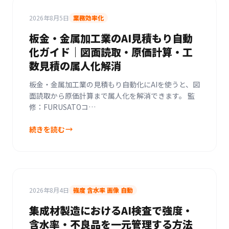
2026年8月5日
業務効率化
板金・金属加工業のAI見積もり自動
化ガイド｜図面読取・原価計算・工
数見積の属人化解消
板金・金属加工業の見積もり自動化にAIを使うと、図
面読取から原価計算まで属人化を解消できます。 監
修：FURUSATOコ…
続きを読む
2026年8月4日
強度 含水率 画像 自動
集成材製造におけるAI検査で強度・
含水率・不良品を一元管理する方法