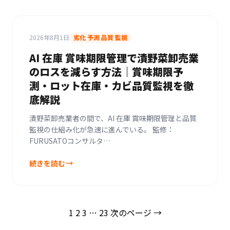
2026年8月1日
劣化 予測 品質 監視
AI 在庫 賞味期限管理で漬野菜卸売業
のロスを減らす方法｜賞味期限予
測・ロット在庫・カビ品質監視を徹
底解説
漬野菜卸売業者の間で、AI 在庫 賞味期限管理と品質
監視の仕組み化が急速に進んでいる。 監修：
FURUSATOコンサルタ…
続きを読む
投
1
2
3
…
23
次のページ →
稿