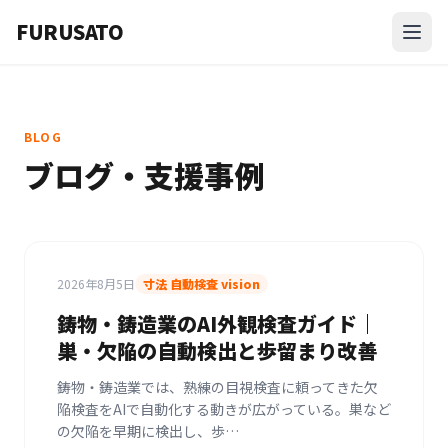
FURUSATO
BLOG
ブログ・支援事例
2026年8月5日
寸法 自動検査 vision
鋳物・鋳造業のAI外観検査ガイド｜
巣・欠陥の自動検出と歩留まり改善
鋳物・鋳造業では、熟練の目視検査に頼ってきた欠
陥検査をAIで自動化する動きが広がっている。巣など
の欠陥を早期に検出し、歩…