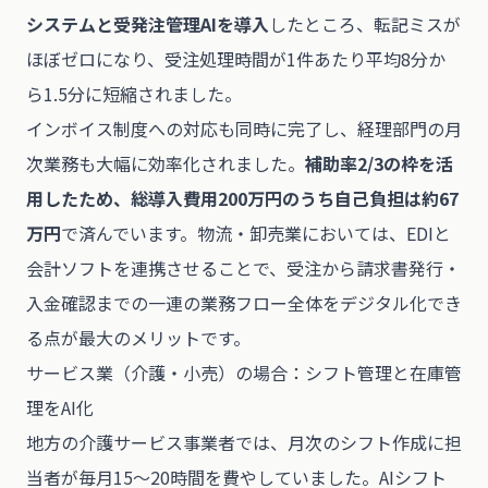
システムと受発注管理AIを導入
したところ、転記ミスが
ほぼゼロになり、受注処理時間が1件あたり平均8分か
ら1.5分に短縮されました。
インボイス制度への対応も同時に完了し、経理部門の月
次業務も大幅に効率化されました。
補助率2/3の枠を活
用したため、総導入費用200万円のうち自己負担は約67
万円
で済んでいます。物流・卸売業においては、EDIと
会計ソフトを連携させることで、受注から請求書発行・
入金確認までの一連の業務フロー全体をデジタル化でき
る点が最大のメリットです。
サービス業（介護・小売）の場合：シフト管理と在庫管
理をAI化
地方の介護サービス事業者では、月次のシフト作成に担
当者が毎月15〜20時間を費やしていました。AIシフト