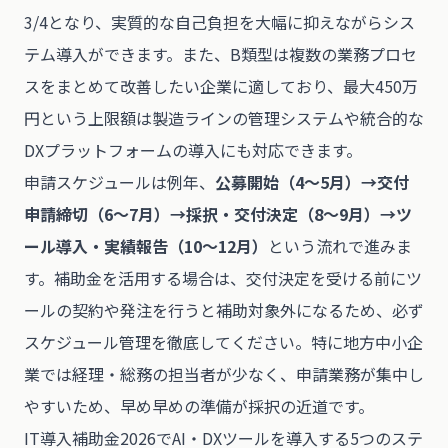
3/4となり、実質的な自己負担を大幅に抑えながらシス
テム導入ができます。また、B類型は複数の業務プロセ
スをまとめて改善したい企業に適しており、最大450万
円という上限額は製造ラインの管理システムや統合的な
DXプラットフォームの導入にも対応できます。
申請スケジュールは例年、
公募開始（4〜5月）→交付
申請締切（6〜7月）→採択・交付決定（8〜9月）→ツ
ール導入・実績報告（10〜12月）
という流れで進みま
す。補助金を活用する場合は、交付決定を受ける前にツ
ールの契約や発注を行うと補助対象外になるため、必ず
スケジュール管理を徹底してください。特に地方中小企
業では経理・総務の担当者が少なく、申請業務が集中し
やすいため、早め早めの準備が採択の近道です。
IT導入補助金2026でAI・DXツールを導入する5つのステ