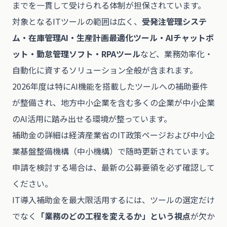
までを一貫して受けられる体制が担保されています。
対象となるITツールの範囲は広く、
受発注管理システ
ム・在庫管理AI・生産計画最適化ツール・AIチャットボ
ット・勤怠管理ソフト・RPAツール
など、業務効率化・
自動化に資するソリューション全般が含まれます。
2026年度は特にAI機能を搭載したツールへの補助要件
が整備され、地方中小企業を含む多くの企業が中小企業
のAI活用に踏み出せる環境が整っています。
補助金の詳細は
経済産業省のIT政策ページ
および
中小企
業基盤整備機構（中小機構）
で随時更新されています。
申請を検討する場合は、最新の公募要領を必ず確認して
ください。
IT導入補助金を最大限活用するには、ツールの選定だけ
でなく
「業務のどの工程を変えるか」という視点
が欠か