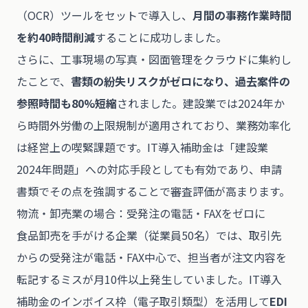
（OCR）ツールをセットで導入し、
月間の事務作業時間
を約40時間削減
することに成功しました。
さらに、工事現場の写真・図面管理をクラウドに集約し
たことで、
書類の紛失リスクがゼロになり、過去案件の
参照時間も80%短縮
されました。建設業では2024年か
ら時間外労働の上限規制が適用されており、業務効率化
は経営上の喫緊課題です。IT導入補助金は「建設業
2024年問題」への対応手段としても有効であり、申請
書類でその点を強調することで審査評価が高まります。
物流・卸売業の場合：受発注の電話・FAXをゼロに
食品卸売を手がける企業（従業員50名）では、取引先
からの受発注が電話・FAX中心で、担当者が注文内容を
転記するミスが月10件以上発生していました。IT導入
補助金のインボイス枠（電子取引類型）を活用して
EDI