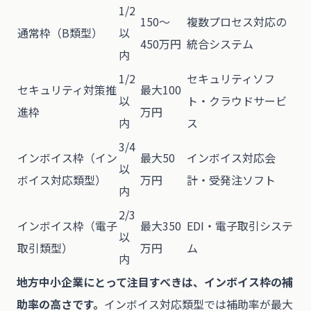
1/2
150〜
複数プロセス対応の
通常枠（B類型）
以
450万円
統合システム
内
1/2
セキュリティソフ
セキュリティ対策推
最大100
以
ト・クラウドサービ
進枠
万円
内
ス
3/4
インボイス枠（イン
最大50
インボイス対応会
以
ボイス対応類型）
万円
計・受発注ソフト
内
2/3
インボイス枠（電子
最大350
EDI・電子取引システ
以
取引類型）
万円
ム
内
地方中小企業にとって注目すべきは、インボイス枠の補
助率の高さです。
インボイス対応類型では補助率が最大